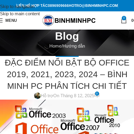
LIÊN HỆ HỢP TÁC
0896909666
HOTRO@BINHMINHPC.COM
Skip to navigation
Skip to main content
0
MENU
0
Blog
Home
Hướng dẫn
HƯỚNG DẪN
ĐẶC ĐIỂM NỔI BẬT BỘ OFFICE
2019, 2021, 2023, 2024 – BÌNH
MINH PC PHÂN TÍCH CHI TIẾT
0
Hỗ trợ
On Tháng 8 12, 2025