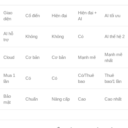
Giao
Hiện đại +
Cổ điển
Hiện đại
AI tối ưu
diện
AI
AI hỗ
Không
Không
Có
AI thế hệ 2
trợ
Mạnh mẽ
Cloud
Cơ bản
Cơ bản
Mạnh mẽ
nhất
Mua 1
Có/Thuê
Thuê
Có
Có
lần
bao
bao/1 lần
Bảo
Chuẩn
Nâng cấp
Cao
Cao nhất
mật