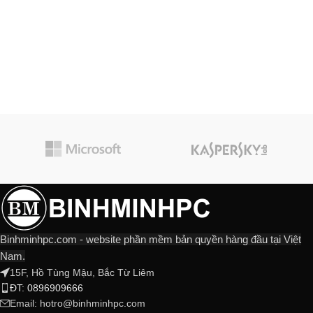
Binhminhpc.com - website phần mềm bản quyền hàng đầu tại Việt
Nam.
15F, Hồ Tùng Mậu, Bắc Từ Liêm
ĐT: 0896909666
Email:
hotro@binhminhpc.com