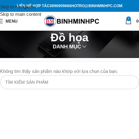
LIÊN HỆ HỢP TÁC
0896909666
HOTRO@BINHMINHPC.COM
Skip to navigation
Skip to main content
0
MENU
0
Đồ họa
DANH MỤC
Trang chủ
Shop
Đồ họa
Không tìm thấy sản phẩm nào khớp với lựa chọn của bạn.