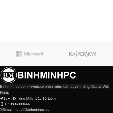
Binhminhpc.com - website phần mềm bản quyền hàng đầu tại Việt
Nam.
15F, Hồ Tùng Mậu, Bắc Từ Liêm
ĐT: 0896909666
Email:
hotro@binhminhpc.com