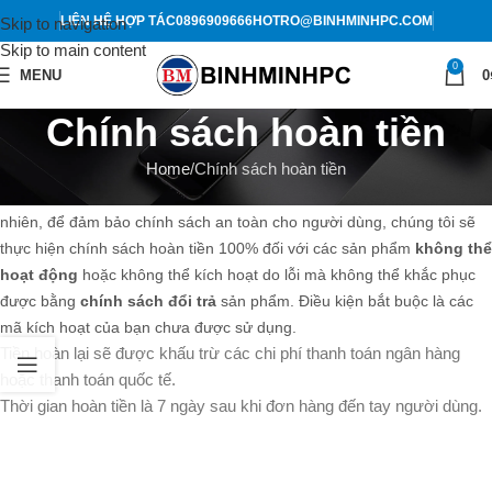
LIÊN HỆ HỢP TÁC
0896909666
HOTRO@BINHMINHPC.COM
Skip to navigation
Skip to main content
0
MENU
0
Chính sách hoàn tiền
Home
Chính sách hoàn tiền
Hoàn tiền cho khách hàng là điều chúng tôi không hề mong muốn. Tuy
nhiên, để đảm bảo chính sách an toàn cho người dùng, chúng tôi sẽ
thực hiện chính sách hoàn tiền 100% đối với các sản phẩm
không thể
hoạt động
hoặc không thể kích hoạt do lỗi mà không thể khắc phục
được bằng
chính sách đổi trả
sản phẩm. Điều kiện bắt buộc là các
mã kích hoạt của bạn chưa được sử dụng.
Tiền hoàn lại sẽ được khấu trừ các chi phí thanh toán ngân hàng
hoặc thanh toán quốc tế.
Thời gian hoàn tiền là 7 ngày sau khi đơn hàng đến tay người dùng.